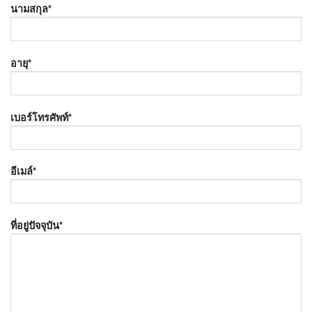
นามสกุล*
อายุ*
เบอร์โทรศัพท์*
อีเมล์*
ที่อยู่ปัจจุบัน*